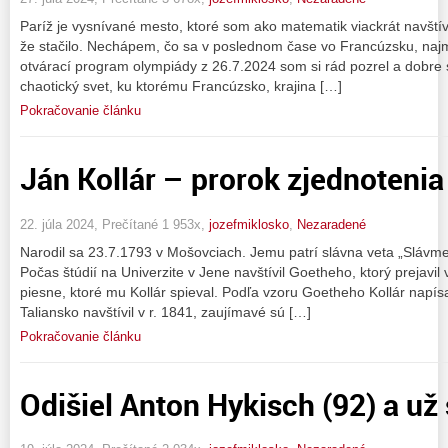
Paríž je vysnívané mesto, ktoré som ako matematik viackrát navštív
že stačilo. Nechápem, čo sa v poslednom čase vo Francúzsku, najmä
otvárací program olympiády z 26.7.2024 som si rád pozrel a dobre 
chaotický svet, ku ktorému Francúzsko, krajina […]
Pokračovanie článku
Ján Kollár – prorok zjednoteni
22. júla 2024, Prečítané 1 953x,
jozefmiklosko
,
Nezaradené
Narodil sa 23.7.1793 v Mošovciach. Jemu patrí slávna veta „Slávme
Počas štúdií na Univerzite v Jene navštívil Goetheho, ktorý prejavi
piesne, ktoré mu Kollár spieval. Podľa vzoru Goetheho Kollár napísa
Taliansko navštívil v r. 1841, zaujímavé sú […]
Pokračovanie článku
Odišiel Anton Hykisch (92) a už 