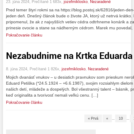
23. júna 2024, Prečítané 1 683x,
jozefmiklosko
,
Nezaradené
Pred temer štyri rokmi sa na https://blog.postoj.sk/62816/jeden-den
jeden deň. Dnešný článok bude o živote JA, ktorý už netrvá krátko
pripomenul, že ak z najvyšších vetiev cédra odtrhneme konárik a z
prinesie ovocie a stane sa nádherným cédrom. Marek mu povedal,
Pokračovanie článku
Nezabudnime na Krtka Eduarda
8. júna 2024, Prečítané 1 826x,
jozefmiklosko
,
Nezaradené
Mojich dvanásť vnukov – u desiatich pravnukov som prieskum nerobi
Eduard Petiška (*24.5.1924 – +6.6.1987), svojim rozsiahlym dielom 
našich detí, mládeže a dospelých. Bol všestranný talent – básnik, pr
keď originalita a tvorivosť nemali veľkú cenu. […]
Pokračovanie článku
« Prvá
«
...
10
...