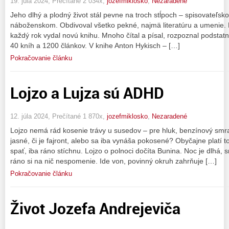
19. júla 2024, Prečítané 2 034x,
jozefmiklosko
,
Nezaradené
Jeho dlhý a plodný život stál pevne na troch stĺpoch – spisovateľsk
náboženskom. Obdivoval všetko pekné, najmä literatúru a umenie. 
každý rok vydal novú knihu. Mnoho čítal a písal, rozpoznal podstat
40 kníh a 1200 článkov. V knihe Anton Hykisch – […]
Pokračovanie článku
Lojzo a Lujza sú ADHD
12. júla 2024, Prečítané 1 870x,
jozefmiklosko
,
Nezaradené
Lojzo nemá rád kosenie trávy u susedov – pre hluk, benzínový smrad
jasné, či je fajront, alebo sa iba vynáša pokosené? Obyčajne platí 
spať, iba ráno stíchnu. Lojzo o polnoci dočíta Bunina. Noc je dlhá, 
ráno si na nič nespomenie. Ide von, povinný okruh zahrňuje […]
Pokračovanie článku
Život Jozefa Andrejeviča