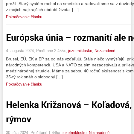
prežil. Starý systém rachol na smetisko a radovali sme sa z dovtedy
z mojich najkrajších období života. […]
Pokračovanie článku
Európska únia – rozmanití ale n
4. augusta 2024, Prečítané 2 455x,
jozefmiklosko
,
Nezaradené
Brusel, EÚ, EK a EP sa od nás vzďaľujú. Stále niečo vymýšľajú, pri
národných kompetencií. USA a NATO za tým nezaostávajú a priliev
medzinárodnej situácie. Máme za sebou 40 ročnú skúsenosť s komuni
35-tý rok snáh o slobodný […]
Pokračovanie článku
Helenka Križanová – Koľadová,
rýmov
30. júla 2024, Prečítané 1 445x,
jozefmiklosko
,
Nezaradené