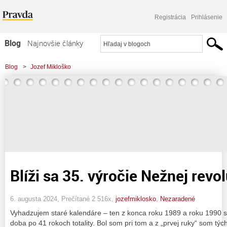
Registrácia
Prihlásenie
Blog
Najnovšie články
Najčítanejšie články
Blog
>
Jozef Mikloško
Najkomentovanejšie články
Zoznam blogov
Komerčné blogy
Blíži sa 35. výročie Nežnej revo
6. augusta 2024, Prečítané 2 516x,
jozefmiklosko
,
Nezaradené
Vyhadzujem staré kalendáre – ten z konca roku 1989 a roku 1990 
doba po 41 rokoch totality. Bol som pri tom a z „prvej ruky“ som týc