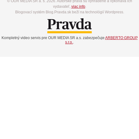
© OUR MEDIA SR a. s. 2026. Autorské práva sú vyhradené a vykonáva ich
vydavateľ,
viac info
.
Blogovací systém Blog.Pravda.sk beží na technológií Wordpress.
Kompletný video servis pre OUR MEDIA SR a.s. zabezpečuje
ARBERTO GROUP
s.r.o.
.