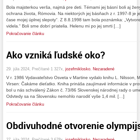
Bola majsterkou verša, najmä pre deti. Témami jej básní boli aj ženy,
ochrana života, Rómovia. Na niektorých jej básňach z r. 1997-8 je 
čase mojej úplnej slepoty“. Z 8.8.1998 tam bola poznámka: „Vytvo
videla.“ Boli sme dobrí priatelia. Helenu mi po jej smrti […]
Pokračovanie článku
Ako vzniká ľudské oko?
29. júla 2024, Prečítané 1 327x,
jozefmiklosko
,
Nezaradené
V r. 1986 Vydavateľstvo Osveta v Martine vydalo knihu L. Nilsson, 
Virsen: Čakáme dieťatko. Kniha prináša zaujímavé informácie v pro
bol u nás schválený Zákon č. 73/86 Slovenskej národnej rady o um
Odvtedy sa na Slovensku nemohlo narodiť vyše 1,4 mil. […]
Pokračovanie článku
Obdivuhodné otvorenie olympijsk
27. júla 2024, Prečítané 3 678x,
jozefmiklosko
,
Nezaradené