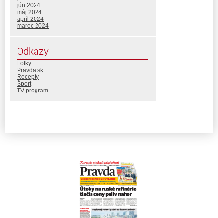
jún 2024
máj 2024
apríl 2024
marec 2024
Odkazy
Fotky
Pravda.sk
Recepty
Šport
TV program