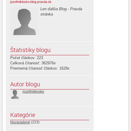
jozefmiklosko.blog.pravda.sk
Len ďalšia Blog - Pravda
stránka
Štatistiky blogu
Počet článkov: 223
Celková čítanosť: 362976x
Priemerná čítanosť článkov: 1628x
Autor blogu
jozefmiklosko
Kategórie
Nezaradené
(223)