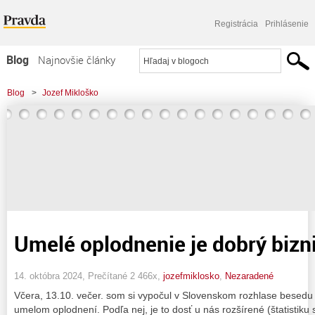
Registrácia
Prihlásenie
Blog
Najnovšie články
Najčítanejšie články
Blog
>
Jozef Mikloško
Najkomentovanejšie články
Zoznam blogov
Komerčné blogy
Umelé oplodnenie je dobrý bizn
14. októbra 2024, Prečítané 2 466x,
jozefmiklosko
,
Nezaradené
Včera, 13.10. večer. som si vypočul v Slovenskom rozhlase besedu 
umelom oplodnení. Podľa nej, je to dosť u nás rozšírené (štatistik