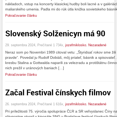
nákladoch, vstup na koncerty klasickej hudby boli lacné a v galériá
maliarského umenia. Padla mi do rúk útla knižka sovietskeho básni
Pokračovanie článku
Slovenský Solženicyn má 90
29. septembra 2024, Prečítané 1 734x,
jozefmiklosko
,
Nezaradené
Neraz som po Novembri 1989 citoval vetu: „Štyridsať rokov sme žili in
pravde“. Povedal ju Rudolf Dobiáš, môj priateľ, básnik a spisovat
kresbu Stalina a Gottwalda naparili za velezradu a protištátnu činn
nich prežil v uránových baniach […]
Pokračovanie článku
Začal Festival čínskych filmov
26. septembra 2024, Prečítané 1 616x,
jozefmiklosko
,
Nezaradené
Pri príležitosti 75. výročia spolupráce ČĽR a SR veľvyslanec Číny 
slávnostne otvoril v kinosále SNG v Bratislave festival čínskych fi