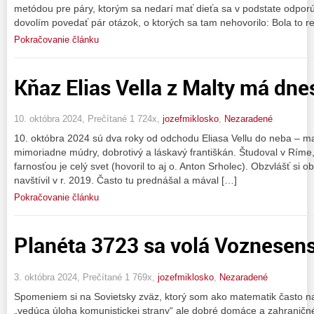
metódou pre páry, ktorým sa nedarí mať dieťa sa v podstate odporú
dovolím povedať pár otázok, o ktorých sa tam nehovorilo: Bola to r
Pokračovanie článku
Kňaz Elias Vella z Malty má dne
10. októbra 2024, Prečítané 1 724x,
jozefmiklosko
,
Nezaradené
10. októbra 2024 sú dva roky od odchodu Eliasa Vellu do neba – mal
mimoriadne múdry, dobrotivý a láskavý františkán. Študoval v Ríme, 
farnosťou je celý svet (hovoril to aj o. Anton Srholec). Obzvlášť si 
navštívil v r. 2019. Často tu prednášal a mával […]
Pokračovanie článku
Planéta 3723 sa volá Voznesens
3. októbra 2024, Prečítané 1 769x,
jozefmiklosko
,
Nezaradené
Spomeniem si na Sovietsky zväz, ktorý som ako matematik často nav
„vedúca úloha komunistickej strany“ ale dobré domáce a zahraničné