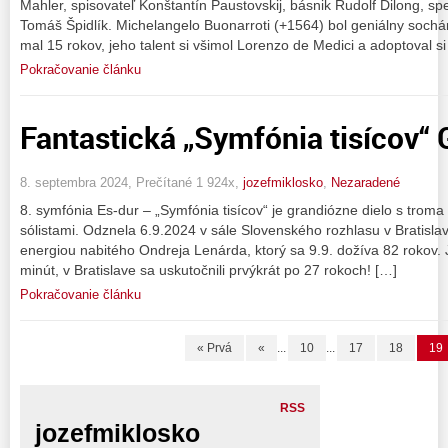
Mahler, spisovateľ Konštantín Paustovskij, básnik Rudolf Dilong, s
Tomáš Špidlík. Michelangelo Buonarroti (+1564) bol geniálny sochár,
mal 15 rokov, jeho talent si všimol Lorenzo de Medici a adoptoval si
Pokračovanie článku
Fantastická „Symfónia tisícov“
8. septembra 2024, Prečítané 1 924x,
jozefmiklosko
,
Nezaradené
8. symfónia Es-dur – „Symfónia tisícov“ je grandiózne dielo s trom
sólistami. Odznela 6.9.2024 v sále Slovenského rozhlasu v Bratisl
energiou nabitého Ondreja Lenárda, ktorý sa 9.9. dožíva 82 rokov. Je
minút, v Bratislave sa uskutočnili prvýkrát po 27 rokoch! […]
Pokračovanie článku
« Prvá
«
...
10
...
17
18
19
RSS
jozefmiklosko