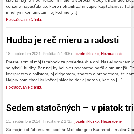
slávne najmä v 60. rokoch minulého storočia. Vtedy k nám dochádz
cenzúra nepúšťala tie, ktoré nehanili zahnívajúci kapitalizmus. Tali
mnohými komunistami, aj keď nie […]
Pokračovanie článku
Hudba je reč mieru a radosti
18. septembra 2024, Prečítané 1 496x,
jozefmiklosko
,
Nezaradené
Prezrel som si môj facebook za posledné dva dni. Našiel som tam vi
sa týkajú hudby. Bez nej by bol svet podstatne horší a smutnejší.
interpretom a sólistom, aj dirigentom, zborom a orchestrom, že nám 
Najprv som chcel ku každej skladbe dať aj adresu, kde sa […]
Pokračovanie článku
Sedem statočných – v piatok tr
13. septembra 2024, Prečítané 2 171x,
jozefmiklosko
,
Nezaradené
Sú mojimi obľúbencami: sochár Michelangelo Buonarotti, maliar C