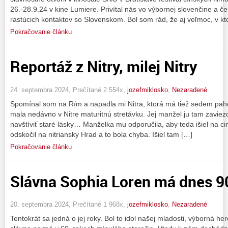
26.-28.9.24 v kine Lumiere. Privítal nás vo výbornej slovenčine a češ
rastúcich kontaktov so Slovenskom. Bol som rád, že aj veľmoc, v k
Pokračovanie článku
Reportáž z Nitry, milej Nitry
24. septembra 2024, Prečítané 2 554x,
jozefmiklosko
,
Nezaradené
Spomínal som na Rím a napadla mi Nitra, ktorá má tiež sedem pahor
mala nedávno v Nitre maturitnú stretávku. Jej manžel ju tam zaviezo
navštíviť staré lásky… Manželka mu odporučila, aby teda išiel na cin
odskočil na nitriansky Hrad a to bola chyba. Išiel tam […]
Pokračovanie článku
Slávna Sophia Loren má dnes 9
20. septembra 2024, Prečítané 1 968x,
jozefmiklosko
,
Nezaradené
Tentokrát sa jedná o jej roky. Bol to idol našej mladosti, výborná her