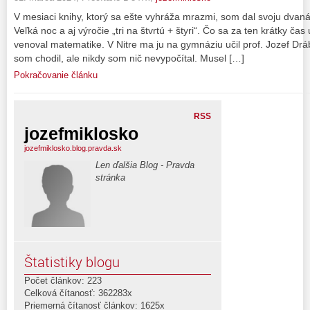
V mesiaci knihy, ktorý sa ešte vyhráža mrazmi, som dal svoju dvanást
Veľká noc a aj výročie „tri na štvrtú + štyri“. Čo sa za ten krátky čas
venoval matematike. V Nitre ma ju na gymnáziu učil prof. Jozef Dr
som chodil, ale nikdy som nič nevypočítal. Musel […]
Pokračovanie článku
RSS
jozefmiklosko
jozefmiklosko.blog.pravda.sk
Len ďalšia Blog - Pravda
stránka
Štatistiky blogu
Počet článkov: 223
Celková čítanosť: 362283x
Priemerná čítanosť článkov: 1625x