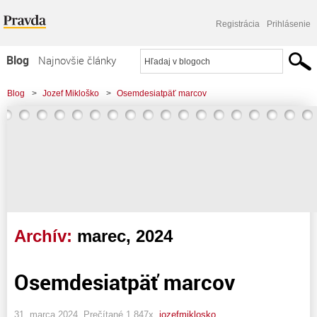
Registrácia
Prihlásenie
Blog
Najnovšie články
Najčítanejšie články
Blog
>
Jozef Mikloško
>
Osemdesiatpäť marcov
Najkomentovanejšie články
Zoznam blogov
Komerčné blogy
Archív:
marec, 2024
Osemdesiatpäť marcov
31. marca 2024, Prečítané 1 847x,
jozefmiklosko