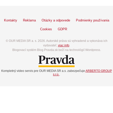
Kontakty
Reklama
Otázky a odpovede
Podmienky používania
Cookies
GDPR
© OUR MEDIA SR a. s. 2026. Autorské práva sú vyhradené a vykonáva ich
vydavateľ,
viac info
.
Blogovací systém Blog.Pravda.sk beží na technológií Wordpress.
Kompletný video servis pre OUR MEDIA SR a.s. zabezpečuje
ARBERTO GROUP
s.r.o.
.