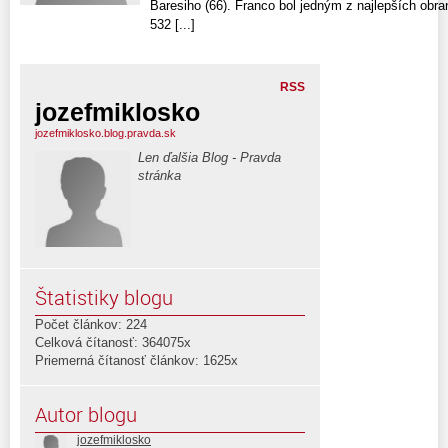
Baresiho (66). Franco bol jedným z najlepších obr
532 [...]
RSS
jozefmiklosko
jozefmiklosko.blog.pravda.sk
Len ďalšia Blog - Pravda
stránka
Štatistiky blogu
Počet článkov: 224
Celková čítanosť: 364075x
Priemerná čítanosť článkov: 1625x
Autor blogu
jozefmiklosko