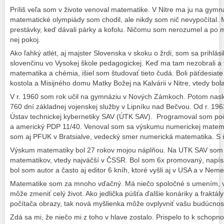
Príliš veľa som v živote venoval matematike. V Nitre ma ju na gymná
matematické olympiády som chodil, ale nikdy som nič nevypočítal.
prestávky, keď dávali párky a kofolu. Ničomu som nerozumel a po m
nej pokoj.
Ako ľahký atlét, aj majster Slovenska v skoku o žrdi, som sa prihlás
slovenčinu vo Vysokej škole pedagogickej. Keď ma tam nezobrali a 
matematika a chémia, išiel som študovať tieto čudá. Boli päťdesiate
kostola a Misijného domu Matky Božej na Kalvárii v Nitre, vtedy bo
V r. 1960 som rok učil na gymnáziu v Nových Zámkoch. Potom nasl
760 dní základnej vojenskej služby v Lipníku nad Bečvou. Od r. 19
Ústav technickej kybernetiky SAV (ÚTK SAV). Programoval som p
a americký PDP 11/40. Venoval som sa výskumu numerickej matemat
som aj PFUK v Bratsialve, vedecký smer numerická matematika. S 
Výskum matematiky bol 27 rokov mojou náplňou. Na UTK SAV som vi
matematikov, vtedy najväčší v ČSSR. Bol som 6x promovaný, napís
bol som autor a často aj editor 6 kníh, ktoré vyšli aj v USA a v Nem
Matematike som za mnoho vďačný. Má niečo spoločné s umením, 
môže zmeniť celý život. Ako jedlička púšťa ďalšie konáriky a fraktál
počítača obrazy, tak nová myšlienka môže ovplyvniť vašu budúcno
Zdá sa mi, že niečo mi z toho v hlave zostalo. Prispelo to k schopn