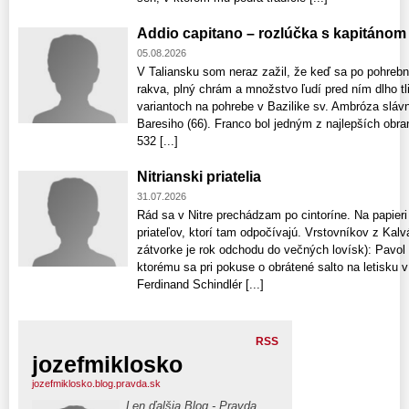
Addio capitano – rozlúčka s kapitánom
05.08.2026
V Taliansku som neraz zažil, že keď sa po pohreb
rakva, plný chrám a množstvo ľudí pred ním dlho tl
variantoch na pohrebe v Bazilike sv. Ambróza sláv
Baresiho (66). Franco bol jedným z najlepších obr
532 [...]
Nitrianski priatelia
31.07.2026
Rád sa v Nitre prechádzam po cintoríne. Na papie
priateľov, ktorí tam odpočívajú. Vrstovníkov z Kal
zátvorke je rok odchodu do večných lovísk): Pavol K
ktorému sa pri pokuse o obrátené salto na letisku v
Ferdinand Schindlér [...]
RSS
jozefmiklosko
jozefmiklosko.blog.pravda.sk
Len ďalšia Blog - Pravda