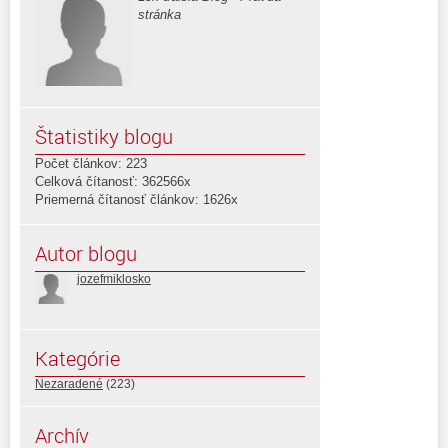
stránka
Štatistiky blogu
Počet článkov: 223
Celková čítanosť: 362566x
Priemerná čítanosť článkov: 1626x
Autor blogu
jozefmiklosko
Kategórie
Nezaradené
(223)
Archív