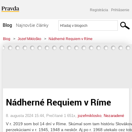
Registrácia
Prihlásenie
Blog
Najnovšie články
Najčítanejšie články
Blog
>
Jozef Mikloško
>
Nádherné Requiem v Ríme
Najkomentovanejšie články
Zoznam blogov
Komerčné blogy
Nádherné Requiem v Ríme
8. augusta 2024 15:44
, Prečítané 1 651x,
jozefmiklosko
,
Nezaradené
V r. 2019 som bol 14 dní v Ríme. Skúmal som tam históriu Slovákov, k
perzekúciami v r. 1945, 1948 a neskôr. Aj po r. 1968 utekalo cez tot