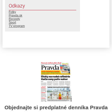
Odkazy
Fotky
Pravda.sk
Recepty
Šport
TV program
Objednajte si predplatné denníka Pravda