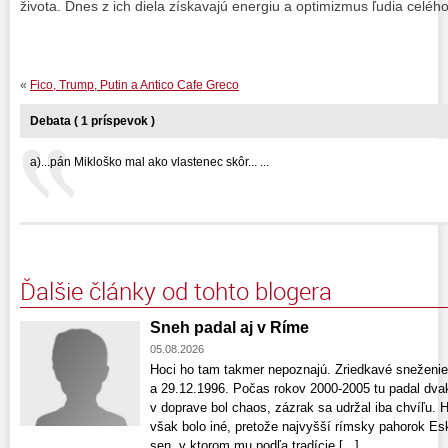
života. Dnes z ich diela získavajú energiu a optimizmus ľudia celéh
«
Fico, Trump, Putin a Antico Cafe Greco
Debata ( 1 príspevok )
a)...pán Mikloško mal ako vlastenec skôr... ...
Ďalšie články od tohto blogera
Sneh padal aj v Ríme
05.08.2026
Hoci ho tam takmer nepoznajú. Zriedkavé sneženie 
a 29.12.1996. Počas rokov 2000-2005 tu padal dvak
v doprave bol chaos, zázrak sa udržal iba chvíľu.
však bolo iné, pretože najvyšší rímsky pahorok Esk
sen, v ktorom mu podľa tradície [...]