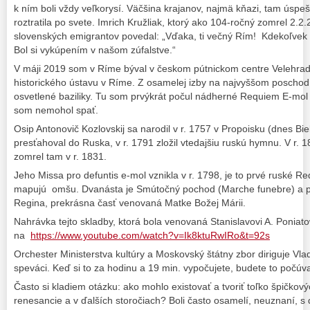
k ním boli vždy veľkorysí. Väčšina krajanov, najmä kňazi, tam úspe
roztratila po svete. Imrich Kružliak, ktorý ako 104-ročný zomrel 2.
slovenských emigrantov povedal: „Vďaka, ti večný Rím! Kdekoľvek
Bol si vykúpením v našom zúfalstve.“
V máji 2019 som v Ríme býval v českom pútnickom centre Velehrad
historického ústavu v Ríme. Z osamelej izby na najvyššom poscho
osvetlené baziliky. Tu som prvýkrát počul nádherné Requiem E-mo
som nemohol spať.
Osip Antonovič Kozlovskij sa narodil v r. 1757 v Propoisku (dnes Bie
presťahoval do Ruska, v r. 1791 zložil vtedajšiu ruskú hymnu. V r. 1
zomrel tam v r. 1831.
Jeho Missa pro defuntis e-mol vznikla v r. 1798, je to prvé ruské R
mapujú omšu. Dvanásta je Smútočný pochod (Marche funebre) a p
Regina, prekrásna časť venovaná Matke Božej Márii.
Nahrávka tejto skladby, ktorá bola venovaná Stanislavovi A. Poniat
na
https://www.youtube.com/watch?v=Ik8ktuRwIRo&t=92s
Orchester Ministerstva kultúry a Moskovský štátny zbor diriguje Vlad
speváci. Keď si to za hodinu a 19 min. vypočujete, budete to počúv
Často si kladiem otázku: ako mohlo existovať a tvoriť toľko špičko
renesancie a v ďalších storočiach? Boli často osamelí, neuznaní,