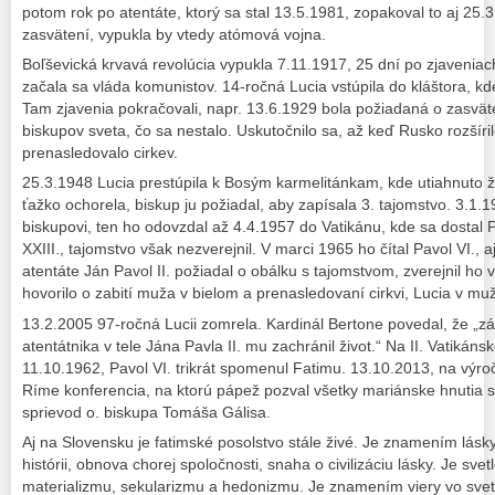
potom rok po atentáte, ktorý sa stal 13.5.1981, zopakoval to aj 25.
zasvätení, vypukla by vtedy atómová vojna.
Boľševická krvavá revolúcia vypukla 7.11.1917, 25 dní po zjaveniac
začala sa vláda komunistov. 14-ročná Lucia vstúpila do kláštora, kde
Tam zjavenia pokračovali, napr. 13.6.1929 bola požiadaná o zasvät
biskupov sveta, čo sa nestalo. Uskutočnilo sa, až keď Rusko rozšíril
prenasledovalo cirkev.
25.3.1948 Lucia prestúpila k Bosým karmelitánkam, kde utiahnuto ži
ťažko ochorela, biskup ju požiadal, aby zapísala 3. tajomstvo. 3.1.
biskupovi, ten ho odovzdal až 4.4.1957 do Vatikánu, kde sa dostal Pi
XXIII., tajomstvo však nezverejnil. V marci 1965 ho čítal Pavol VI., a
atentáte Ján Pavol II. požiadal o obálku s tajomstvom, zverejnil ho v
hovorilo o zabití muža v bielom a prenasledovaní cirkvi, Lucia v m
13.2.2005 97-ročná Lucii zomrela. Kardinál Bertone povedal, že „zá
atentátnika v tele Jána Pavla II. mu zachránil život.“ Na II. Vatikáns
11.10.1962, Pavol VI. trikrát spomenul Fatimu. 13.10.2013, na výro
Ríme konferencia, na ktorú pápež pozval všetky mariánske hnutia s
sprievod o. biskupa Tomáša Gálisa.
Aj na Slovensku je fatimské posolstvo stále živé. Je znamením lásky
histórii, obnova chorej spoločnosti, snaha o civilizáciu lásky. Je svet
materializmu, sekularizmu a hedonizmu. Je znamením viery vo svete,