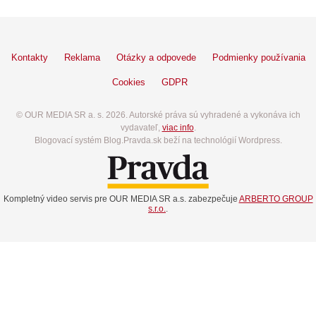
Kontakty
Reklama
Otázky a odpovede
Podmienky používania
Cookies
GDPR
© OUR MEDIA SR a. s. 2026. Autorské práva sú vyhradené a vykonáva ich
vydavateľ,
viac info
.
Blogovací systém Blog.Pravda.sk beží na technológií Wordpress.
Kompletný video servis pre OUR MEDIA SR a.s. zabezpečuje
ARBERTO GROUP
s.r.o.
.