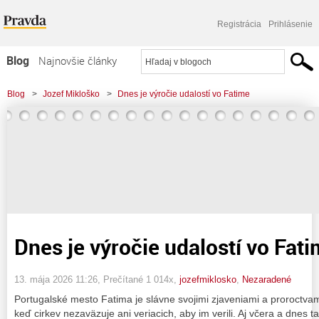
Registrácia
Prihlásenie
Blog
Najnovšie články
Najčítanejšie články
Blog
>
Jozef Mikloško
>
Dnes je výročie udalostí vo Fatime
Najkomentovanejšie články
Zoznam blogov
Komerčné blogy
Dnes je výročie udalostí vo Fat
13. mája 2026 11:26
, Prečítané 1 014x,
jozefmiklosko
,
Nezaradené
Portugalské mesto Fatima je slávne svojimi zjaveniami a proroctvam
keď cirkev nezaväzuje ani veriacich, aby im verili. Aj včera a dnes ta