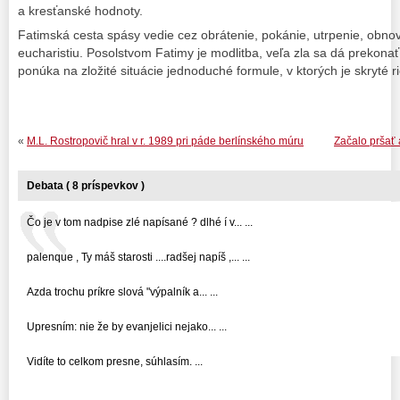
a kresťanské hodnoty.
Fatimská cesta spásy vedie cez obrátenie, pokánie, utrpenie, obnov
eucharistiu. Posolstvom Fatimy je modlitba, veľa zla sa dá prekona
ponúka na zložité situácie jednoduché formule, v ktorých je skryté 
«
M.L. Rostropovič hral v r. 1989 pri páde berlínského múru
Začalo pršať 
Debata ( 8 príspevkov )
Čo je v tom nadpise zlé napísané ? dlhé í v... ...
palenque , Ty máš starosti ....radšej napíš ,... ...
Azda trochu príkre slová "výpalník a... ...
Upresním: nie že by evanjelici nejako... ...
Vidíte to celkom presne, súhlasím. ...