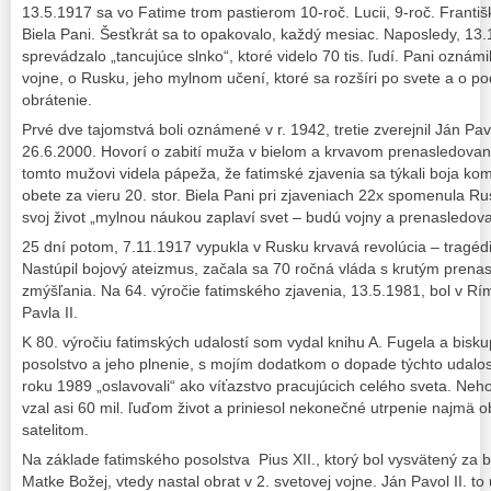
13.5.1917 sa vo Fatime trom pastierom 10-roč. Lucii, 9-roč. Františk
Biela Pani. Šesťkrát sa to opakovalo, každý mesiac. Naposledy, 13.
sprevádzalo „tancujúce slnko“, ktoré videlo 70 tis. ľudí. Pani oznámi
vojne, o Rusku, jeho mylnom učení, ktoré sa rozšíri po svete a o 
obrátenie.
Prvé dve tajomstvá boli oznámené v r. 1942, tretie zverejnil Ján Pavo
26.6.2000. Hovorí o zabití muža v bielom a krvavom prenasledovaní 
tomto mužovi videla pápeža, že fatimské zjavenia sa týkali boja kom
obete za vieru 20. stor. Biela Pani pri zjaveniach 22x spomenula Ru
svoj život „mylnou náukou zaplaví svet – budú vojny a prenasledova
25 dní potom, 7.11.1917 vypukla v Rusku krvavá revolúcia – tragédia 
Nastúpil bojový ateizmus, začala sa 70 ročná vláda s krutým prena
zmýšľania. Na 64. výročie fatimského zjavenia, 13.5.1981, bol v R
Pavla II.
K 80. výročiu fatimských udalostí som vydal knihu A. Fugela a bisk
posolstvo a jeho plnenie, s mojím dodatkom o dopade týchto udal
roku 1989 „oslavovali“ ako víťazstvo pracujúcich celého sveta. Neho
vzal asi 60 mil. ľuďom život a priniesol nekonečné utrpenie najmä
satelitom.
Na základe fatimského posolstva Pius XII., ktorý bol vysvätený za b
Matke Božej, vtedy nastal obrat v 2. svetovej vojne. Ján Pavol II. to u