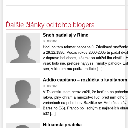
Ďalšie články od tohto blogera
Sneh padal aj v Ríme
05.08.2026
Hoci ho tam takmer nepoznajú. Zriedkavé sneženie 
a 29.12.1996. Počas rokov 2000-2005 tu padal dvak
v doprave bol chaos, zázrak sa udržal iba chvíľu.
však bolo iné, pretože najvyšší rímsky pahorok Esk
sen, v ktorom mu podľa tradície [...]
Addio capitano – rozlúčka s kapitánom
05.08.2026
V Taliansku som neraz zažil, že keď sa po pohreb
rakva, plný chrám a množstvo ľudí pred ním dlho tl
variantoch na pohrebe v Bazilike sv. Ambróza sláv
Baresiho (66). Franco bol jedným z najlepších obr
532 [...]
Nitrianski priatelia