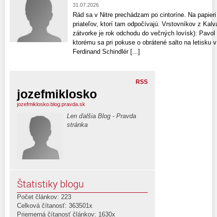
31.07.2026
Rád sa v Nitre prechádzam po cintoríne. Na papie
priateľov, ktorí tam odpočívajú. Vrstovníkov z Kal
zátvorke je rok odchodu do večných lovísk): Pavol K
ktorému sa pri pokuse o obrátené salto na letisku v
Ferdinand Schindlér [...]
RSS
jozefmiklosko
jozefmiklosko.blog.pravda.sk
Len ďalšia Blog - Pravda
stránka
Štatistiky blogu
Počet článkov: 223
Celková čítanosť: 363501x
Priemerná čítanosť článkov: 1630x