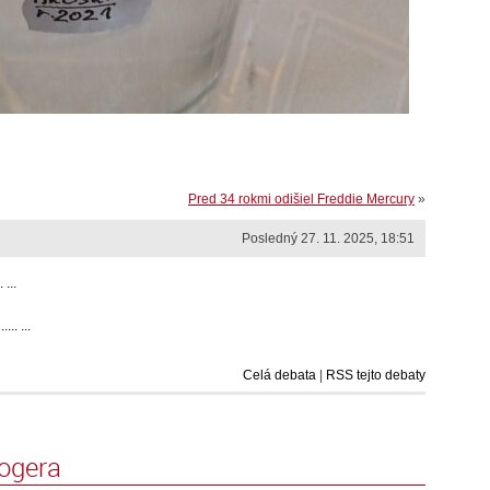
Pred 34 rokmi odišiel Freddie Mercury
»
Posledný 27. 11. 2025, 18:51
...
.. ...
Celá debata
|
RSS tejto debaty
logera