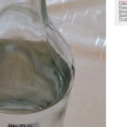
Fotky
Prav
Rece
Šport
TV p