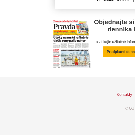
Objednajte si
denníka 
a získajte užitočné inf
Predplatné denn
Kontakty
© OUR