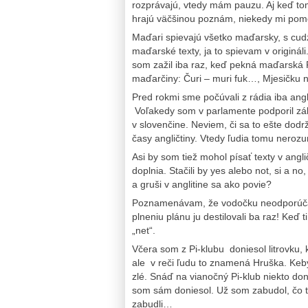
rozprávajú, vtedy mám pauzu. Aj keď to
hrajú väčšinou poznám, niekedy mi pom
Maďari spievajú všetko maďarsky, s cudz
maďarské texty, ja to spievam v originá
som zažil iba raz, keď pekná maďarská R
maďarčiny: Čuri – muri fuk…, Mjesičk
Pred rokmi sme počúvali z rádia iba angl
Voľakedy som v parlamente podporil záko
v slovenčine. Neviem, či sa to ešte dod
časy angličtiny. Vtedy ľudia tomu neroz
Asi by som tiež mohol písať texty v anglič
doplnia. Stačili by yes alebo not, si a no
a gruši v anglitine sa ako povie?
Poznamenávam, že vodočku neodporúčali
plneniu plánu ju destilovali ba raz! Keď
„net“.
Včera som z Pi-klubu doniesol litrovku, 
ale v reči ľudu to znamená Hruška. Keby 
zlé. Snáď na vianočný Pi-klub niekto do
som sám doniesol. Už som zabudol, čo to
zabudli…