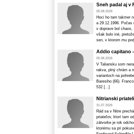
Sneh padal aj v
05.08.2026
Hoci ho tam takmer n
a 29.12.1996. Počas 
v doprave bol chaos, 
však bolo iné, pretož
sen, v ktorom mu podľa
Addio capitano 
05.08.2026
V Taliansku som nera
rakva, plný chrám a m
variantoch na pohrebe
Baresiho (66). Franco
532 [...]
Nitrianski priatel
31.07.2026
Rád sa v Nitre prech
priateľov, ktorí tam 
zátvorke je rok odcho
ktorému sa pri pokuse
Ferdinand Schindlér [.