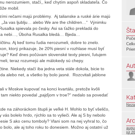
mu nerozumiem, stačí,, keď chytím aspoň skladateľa. Čo
ôže mobil.
ími rečami majú problémy. Aj talianske a ruské árie majú
li. „Ja vas ljublju… alebo We are the children…“ Výnimku
usalka spievala po česky. Asi sa ťažko prekladá do
Šta
u na nebi…, Úboha Rusalka bledá… Bjeda…
Poče
ičtinu. Aj keď tomu ľudia nerozumeli, dobre to znelo.
Celk
n, ktorý prikazuje, že 20% piesní v rozhlase musí byť
Prie
ržuje? Keď dnes počúvam slovenské texty piesni, ľutujem
umeli, teraz rozumejú ale málokedy sú chepy.
Aut
tine. Niekedy stačí iba jedna veta stále dokola, bicie to
, da alebo net, a všetko by bolo jasné. Rozcvitali jablone
 v Moskve kupovať na konci kvartálu, pretože kvôli
 ti tam niekto povedal „pajďjom v troe?“ nedalo sa povedať
Kat
Neza
kde na záhoráckom štupli je veľké H. Mohlo to byť všeličo,
vás bolelo hrdo, rýchlo sa to vylieči. Ale aj S by nebolo
Arc
nesie S ako cenu tomboly? Vlani som na nej vyhral to, čo
 bolo, ale aj toho roku to donesiem. Možno aj ostatní už
augu
júl 2