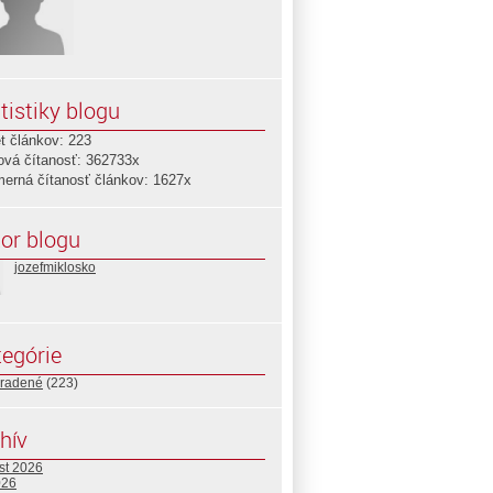
tistiky blogu
t článkov: 223
ová čítanosť: 362733x
merná čítanosť článkov: 1627x
or blogu
jozefmiklosko
egórie
radené
(223)
hív
st 2026
026