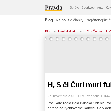
Správy
Športweb
Auto
Kok
Blog
Najnovšie články
Najčítanejšie č
Blog
>
Jozef Mikloško
>
H, S či Čuri muri fuk
H, S či Čuri muri f
27. novembra 2025 11:59
, Prečítané 1 164x
Počúvate rádio Béla Bartóka? Ak nie, rob
anténa na rychlovarnej kanvici. Celý deň