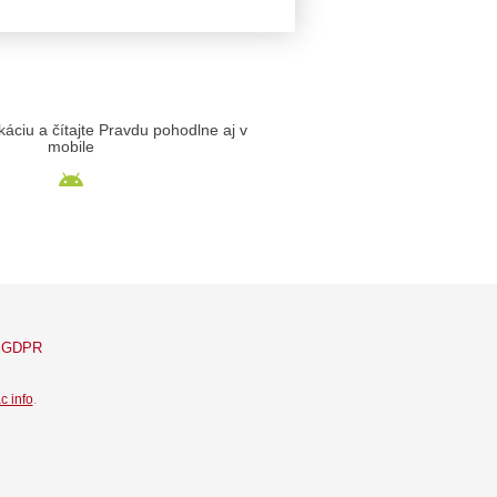
likáciu a čítajte Pravdu pohodlne aj v
mobile
GDPR
c info
.