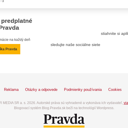
 predplatné
Pravda
stiahnite si ap
ormácie na každý deň
sledujte naše sociálne siete
íka Pravda
Reklama
Otázky a odpovede
Podmienky používania
Cookies
 MEDIA SR a. s. 2026. Autorské práva sú vyhradené a vykonáva ich vydavateľ,
via
Blogovací systém Blog.Pravda.sk beží na technológií Wordpress.