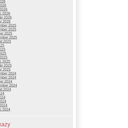
2026
2026
 2026
c 2026
uár 2026
ár 2026
mber 2025
mber 2025
ber 2025
ember 2025
st 2025
025
2025
2025
 2025
c 2025
uár 2025
ár 2025
mber 2024
mber 2024
ber 2024
ember 2024
st 2024
024
2024
2024
 2024
c 2024
kazy