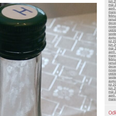
jún 
máj 
apríl
mare
febr
janu
dece
nove
októ
sept
augu
júl 2
jún 
máj 
apríl
mare
febr
janu
dece
nove
októ
sept
augu
júl 2
jún 
máj 
apríl
mare
Od