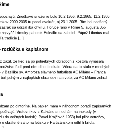
 Ríme
epoznajú. Zriedkavé sneženie bolo 10.2.1956, 9.2.1965, 11.2.1986
rokov 2000-2005 tu padal dvakrát, aj 23.1.2005. Rím bol nadšený,
zázrak sa udržal iba chvíľu. Horúce ráno v Ríme 5. augusta 356
e najvyšší rímsky pahorok Eskvilín sa zabelel. Pápež Liberius mal
 tradície [...]
– rozlúčka s kapitánom
z zažil, že keď sa po pohrebných obradoch z kostola vynášala
nožstvo ľudí pred ním dlho tlieskalo. Včera sa to stalo v mnohých
 v Bazilike sv. Ambróza slávneho futbalistu AC Miláno – Franca
 bol jedným z najlepších obrancov na svete, za AC Miláno zohral
ia
ádzam po cintoríne. Na papieri mám v náhodnom poradí zapísaných
odpočívajú. Vrstovníkov z Kalvárie si nechám na inokedy (v
du do večných lovísk): Pavol Krajčovič 1953) bol pilót vetroňov,
 o obrátené salto na letisku v Partizánskom odtrhli krídla.
..]