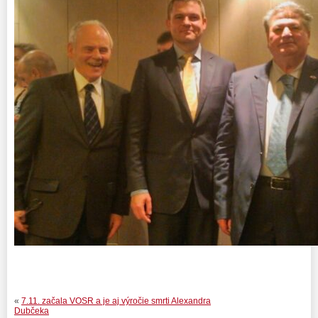
«
7.11. začala VOSR a je aj výročie smrti Alexandra
Dubčeka