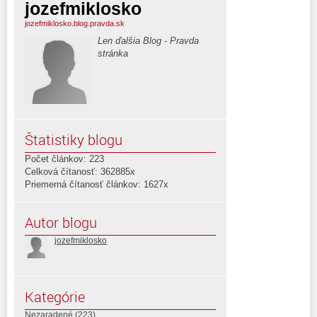
jozefmiklosko
jozefmiklosko.blog.pravda.sk
Len ďalšia Blog - Pravda
stránka
Štatistiky blogu
Počet článkov: 223
Celková čítanosť: 362885x
Priemerná čítanosť článkov: 1627x
Autor blogu
jozefmiklosko
Kategórie
Nezaradené
(223)