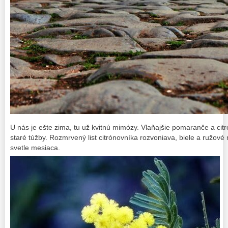
U nás je ešte zima, tu už kvitnú mimózy. Vlaňajšie pomaranče a cit
staré túžby. Rozmrvený list citrónovníka rozvoniava, biele a ružové 
svetle mesiaca.