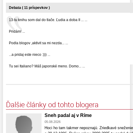
Debata ( 11 príspevkov )
13-tu knihu som dal do tlače. Ľudia a doba II ... ...
Pridám! ...
Podla blogov ,aktivit sa mi nezda... ...
...a pridaj este nieco :))) ...
Tu sei Italiano? Máš japonské meno. Domo... ...
Ďalšie články od tohto blogera
Sneh padal aj v Ríme
05.08.2026
Hoci ho tam takmer nepoznajú. Zriedkavé sneženie 