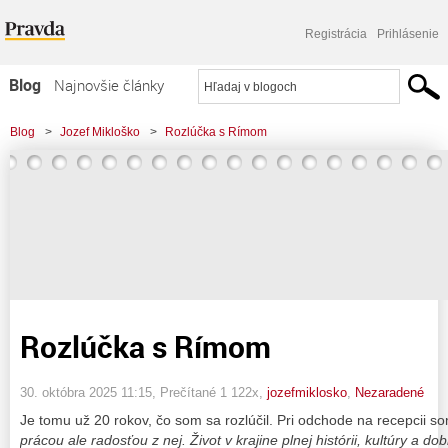
Registrácia
Prihlásenie
Blog
Najnovšie články
Najčítanejšie články
Blog
>
Jozef Mikloško
>
Rozlúčka s Rímom
Najkomentovanejšie články
Zoznam blogov
Komerčné blogy
Rozlúčka s Rímom
30. októbra 2025 11:15
, Prečítané 1 122x,
jozefmiklosko
,
Nezaradené
Je tomu už 20 rokov, čo som sa rozlúčil. Pri odchode na recepcii s
prácou ale radosťou z nej. Život v krajine plnej histórii, kultúry a 