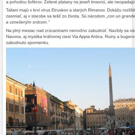
a pohodou šoférov. Zelené platany na jeseň tmavnú, ale neopadaj
Taliani majú v krvi vírus Etruskov a starých Rimanov. Dokážu rozlí
zasmiať, aj v starobe sa tešiť zo života. Sú národom
„con un grande
a vznešeným srdcom.“
Na plný mesiac nad zrúcaninami nemožno zabudnúť. Navždy sa vá
Navona, aj mystika kráľovnej ciest Via Appia Antica. Ruiny a bugen
zabudnutú spomienku.