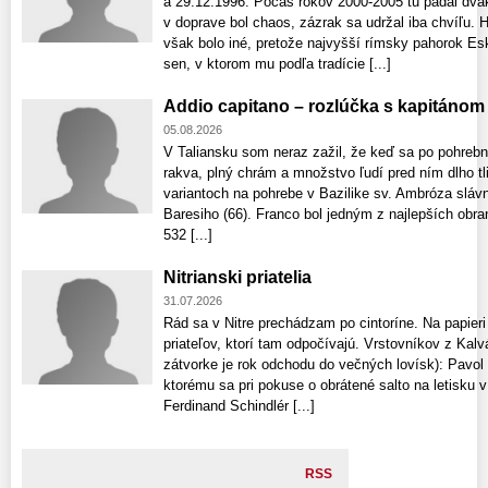
a 29.12.1996. Počas rokov 2000-2005 tu padal dvak
v doprave bol chaos, zázrak sa udržal iba chvíľu.
však bolo iné, pretože najvyšší rímsky pahorok Esk
sen, v ktorom mu podľa tradície [...]
Addio capitano – rozlúčka s kapitánom
05.08.2026
V Taliansku som neraz zažil, že keď sa po pohreb
rakva, plný chrám a množstvo ľudí pred ním dlho tl
variantoch na pohrebe v Bazilike sv. Ambróza sláv
Baresiho (66). Franco bol jedným z najlepších obr
532 [...]
Nitrianski priatelia
31.07.2026
Rád sa v Nitre prechádzam po cintoríne. Na papie
priateľov, ktorí tam odpočívajú. Vrstovníkov z Kal
zátvorke je rok odchodu do večných lovísk): Pavol K
ktorému sa pri pokuse o obrátené salto na letisku v
Ferdinand Schindlér [...]
RSS