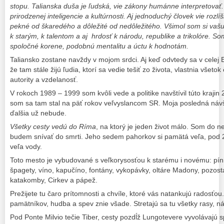
stopu. Talianska duša je ľudská, vie zákony humánne interpretovať.
prirodzenej inteligencie a kultúrnosti. Aj jednoduchý človek vie rozlí
pekné od škaredého a dôležité od nedôležitého. Všimol som si vaš
k starým, k talentom a aj hrdosť k národu, republike a trikolóre. So
spoločné korene, podobnú mentalitu a úctu k hodnotám.
Taliansko zostane navždy v mojom srdci. Aj keď odvtedy sa v celej 
že tam stále žijú ľudia, ktorí sa vedie tešiť zo života, vlastnia všetok
autority a vzdelanosť.
V rokoch 1989 – 1999 som kvôli vede a politike navštívil túto krajin
som sa tam stal na päť rokov veľvyslancom SR. Moja posledná návš
ďalšia už nebude.
Všetky cesty vedú do Ríma
, na ktorý je jeden život málo. Som do n
budem snívať do smrti. Jeho sedem pahorkov si pamätá veľa, pod 2
veľa vody.
Toto mesto je vybudované s veľkorysosťou k starému i novému: pínie
špagety, víno, kapučíno, fontány, vykopávky, oltáre Madony, pozosta
katakomby, Cirkev a pápež.
Prežijete tu čaro prítomnosti a chvíle, ktoré vás natankujú radosťou
pamätníkov, hudba a spev znie všade. Stretajú sa tu všetky rasy, n
Pod Ponte Milvio tečie Tiber, cesty pozdĺž Lungotevere vyvolávajú